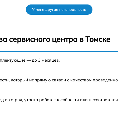
от 60 мин
У меня другая неисправность
1
от 60 мин
от 30 мин
а сервисного центра в Томске
от 1 мин
мплектующие — до 3 месяцев.
от 60 мин
от 60 мин
ости, который напрямую связан с качеством проведенн
от 30 мин
из строя, утрата работоспособности или несоответств
от 60 мин