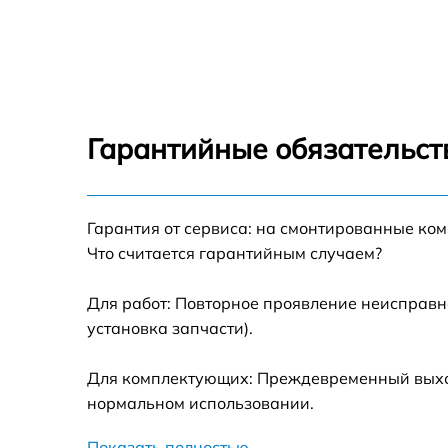
Замена USB порта HP Z1
Замена HDD (замена жёсткого диска) HP Z
Замена Ethernet порта HP Z1
Гарантийные обязательств
Замена лампы подсветки HP Z1
Гарантия от сервиса: на смонтированные ко
Замена блока питания HP Z1
Что считается гарантийным случаем?
Замена матрицы HP Z1
Для работ: Повторное проявление неисправн
установка запчасти).
Профилактическая чистка HP Z1
Для комплектующих: Преждевременный выход 
Замена шлейфа матрицы HP Z1
нормальном использовании.
Показать полностью