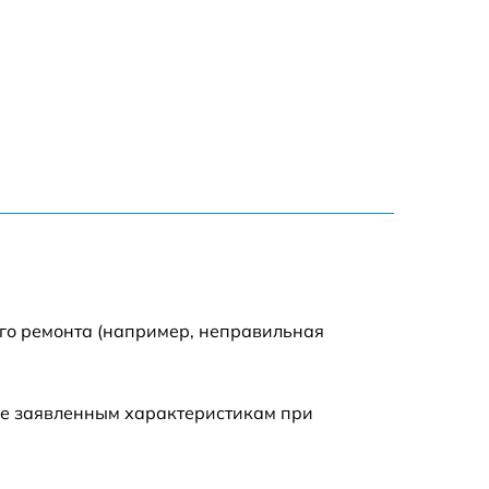
700 р
500 р
400 р
900 р
2800 р
900 р
ого ремонта (например, неправильная
1950 р
ие заявленным характеристикам при
2450 р