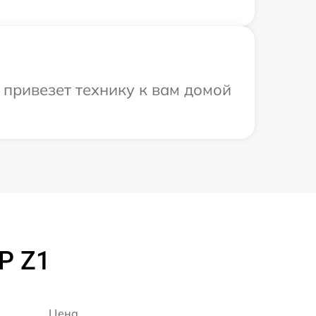
привезет технику к вам домой
P Z1
Цена