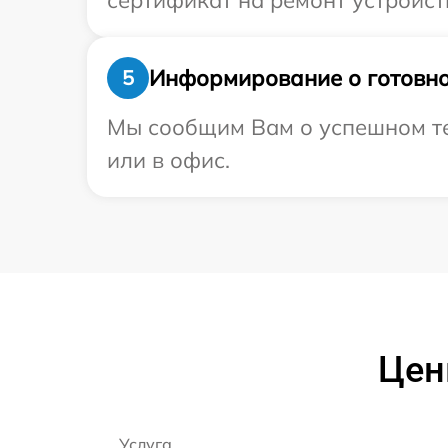
сертификат на ремонт устройст
Информирование о готовно
5
Мы сообщим Вам о успешном тес
или в офис.
Цен
Услуга