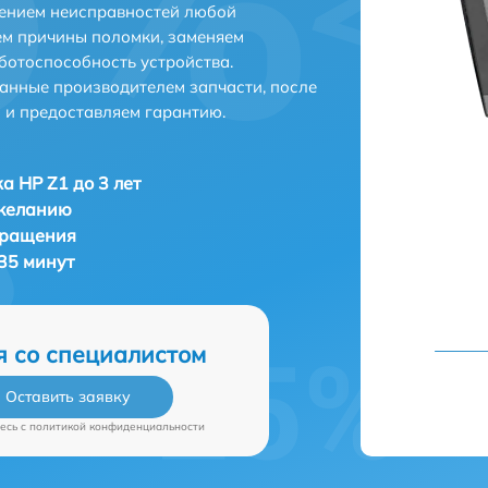
нением неисправностей любой
ем причины поломки, заменяем
ботоспособность устройства.
анные производителем запчасти, после
 и предоставляем гарантию.
а HP Z1 до 3 лет
 желанию
бращения
35 минут
я со специалистом
Оставить заявку
есь c
политикой конфиденциальности