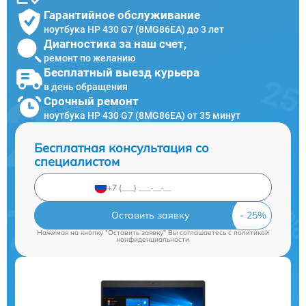
Гарантийное обслуживание
ноутбука HP 430 G7 (8MG86EA) до 3 лет
Диагностика за наш счет,
ремонт по желанию
Бесплатный выезд курьера
в день обращения
Срочный ремонт
ноутбука HP 430 G7 (8MG86EA) от 35 минут
Бесплатная консультация со
специалистом
Оставить заявку
Нажимая на кнопку "Оставить заявку" Вы соглашаетесь c
политикой
конфиденциальности