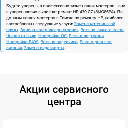
Будьте уверены в профессионализме наших мастеров - они
с уверенностью выполнят ремонт HP 430 G7 (8MG86EA). По
данным наших мастеров в Томске по ремонту HP, наиболее
востребованы следующие услуги:
Замена материнской
платы
,
Замена контроллера питания
,
Замена южного моста
,
Чистка от пыли
,
Настройка ОС
,
Ремонт подсветки
,
Настройка BIOS
,
Замена видеочипа
,
Ремонт разъема
питания
,
Замена видеокарты
.
Акции сервисного
центра