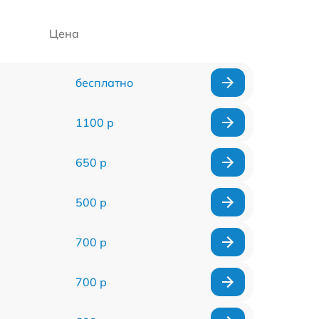
Цена
бесплатно
1100 р
650 р
500 р
700 р
700 р