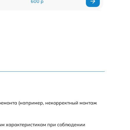
600 р
900 р
1100 р
500 р
800 р
1200 р
800 р
 ремонта (например, некорректный монтаж
500 р
ным характеристикам при соблюдении