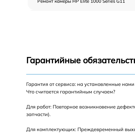
Ремонт камеры HP Elite 1000 Series G11
Чистка от пыли HP Elite 1000 Series G11
Замена стекла HP Elite 1000 Series G11
Замена динамика HP Elite 1000 Series G11
Гарантийные обязательств
Замена задней крышки HP Elite 1000 Series
G11
Замена дисплея (экрана) HP Elite 1000 Serie
Гарантия от сервиса: на установленные нами
G11
Что считается гарантийным случаем?
Замена корпуса HP Elite 1000 Series G11
Для работ: Повторное возникновение дефект
запчасти).
Замена аккумулятора HP Elite 1000 Series
G11
Для комплектующих: Преждевременный выход 
Замена платы управления (мат.платы, мейн