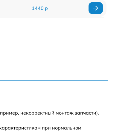
1440 р
1920 р
1440 р
1440 р
1920 р
4500 р
4000 р
апример, некорректный монтаж запчасти).
3200 р
 характеристикам при нормальном