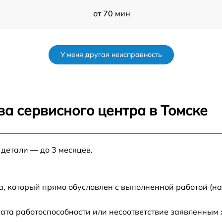
от 70 мин
от 60 мин
У меня другая неисправность
E
от 90 мин
от 70 мин
а сервисного центра в Томске
nt
от 90 мин
 детали — до 3 месяцев.
от 100 мин
от 80 мин
а, который прямо обусловлен с выполненной работой (н
от 70 мин
ата работоспособности или несоответствие заявленным