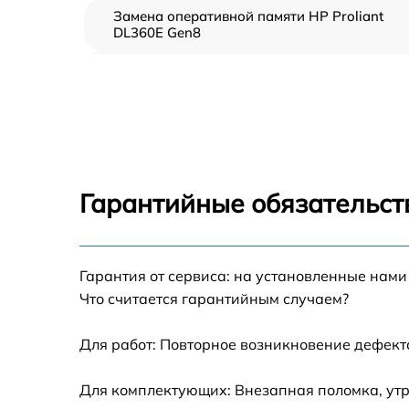
Замена оперативной памяти HP Proliant
DL360E Gen8
Прошивка BIOS HP Proliant DL360E Gen8
Замена северного моста HP Proliant DL360
Gen8
Установка/Настройка RAID-массива, SCSI
контроллера HP Proliant DL360E Gen8
Гарантийные обязательств
Восстановление загрузчика BIOS HP Prolia
DL360E Gen8
Гарантия от сервиса: на установленные нами
Ремонт СХД HP Proliant DL360E Gen8
Что считается гарантийным случаем?
Ремонт ленточной библиотеки HP Proliant
DL360E Gen8
Для работ: Повторное возникновение дефект
Ремонт ленточного накопителя HP Proliant
Для комплектующих: Внезапная поломка, утр
DL360E Gen8