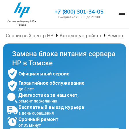
+7 (800) 301-34-05
Ежедневно с 9:00 до 21:00
Сервисный центр HP
в
Томске
Сервисный центр HP
Каталог устройств
Ремонт С
Замена блока питания сервера
HP в Томске
Официальный сервис
Гарантийное обслуживание
до 3 лет
Диагностика за наш счет,
ремонт по желанию
Бесплатный выезд курьера
в день обращения
Срочный ремонт
от 35 минут